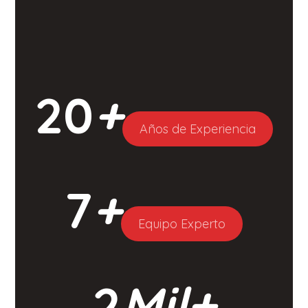
20
+
Años de Experiencia
7
+
Equipo Experto
2
Mil+