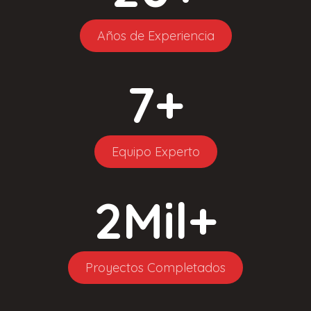
Años de Experiencia
7
+
Equipo Experto
2
Mil+
Proyectos Completados