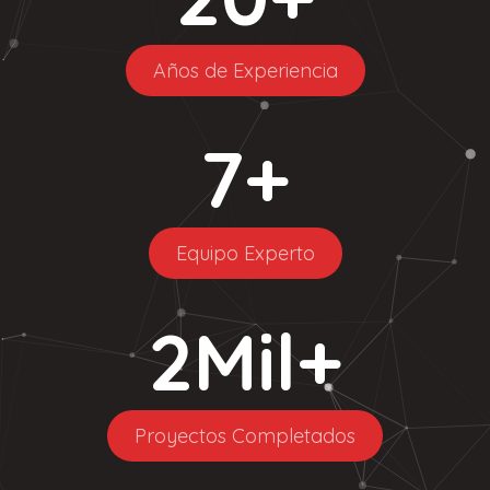
Años de Experiencia
7
+
Equipo Experto
2
Mil+
Proyectos Completados