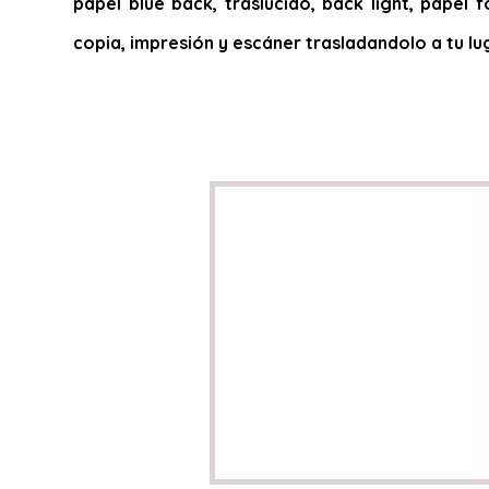
papel blue back, traslucido, back light, papel f
copia, impresión y escáner trasladandolo a tu lu