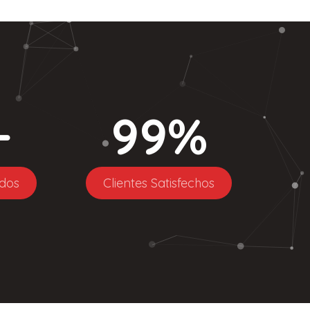
+
99
%
dos
Clientes Satisfechos