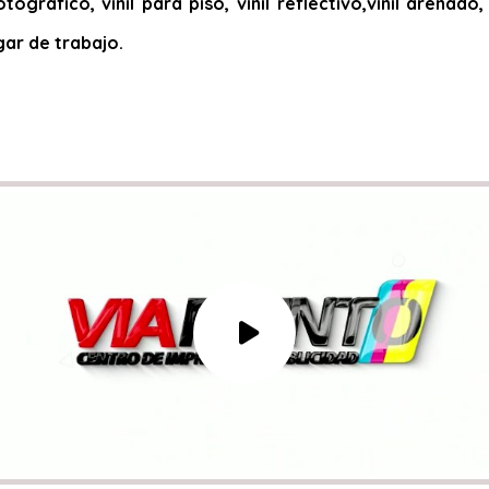
otográfico, vinil para piso, vinil reflectivo,vinil arena
gar de trabajo.