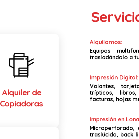
Servic
Alquilamos:
Equipos multif
trasladándolo a tu
Impresión Digital:
Volantes, tarjet
Alquiler de
trípticos, libro
facturas, hojas m
Copiadoras
Impresión en Lona 
Microperforado, 
traslúcido, back li