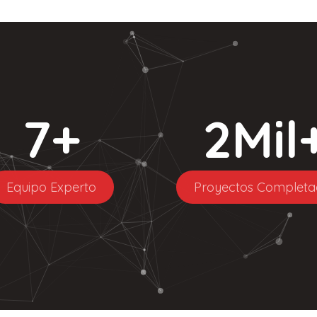
7
+
2
Mil
Equipo Experto
Proyectos Completa