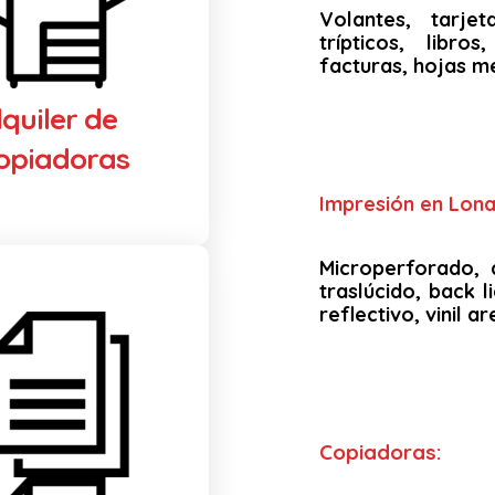
Volantes, tarjet
trípticos, libro
facturas, hojas m
lquiler de
opiadoras
Impresión en Lona 
Microperforado, 
traslúcido, back li
reflectivo, vinil 
Copiadoras: