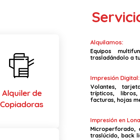
Servic
Alquilamos:
Equipos multif
trasladándolo a tu
Impresión Digital:
Volantes, tarjet
Alquiler de
trípticos, libro
facturas, hojas m
Copiadoras
Impresión en Lona 
Microperforado, 
traslúcido, back li