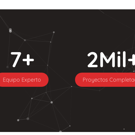
7
+
2
Mil
Equipo Experto
Proyectos Completa