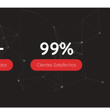
+
99
%
dos
Clientes Satisfechos