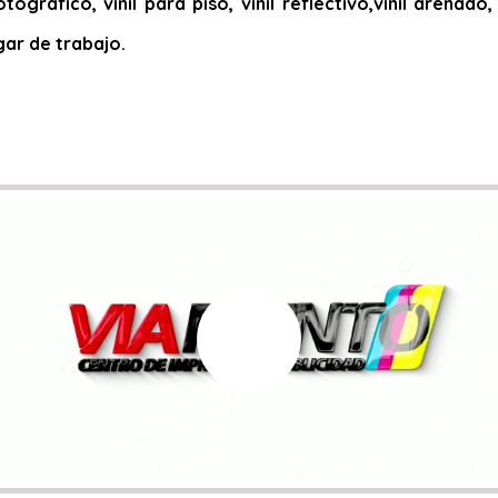
otográfico, vinil para piso, vinil reflectivo,vinil arena
gar de trabajo.