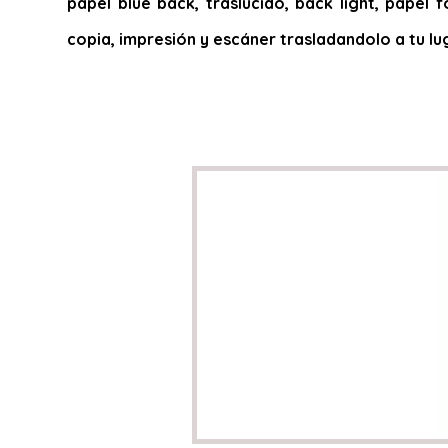
papel blue back, traslucido, back light, papel f
copia, impresión y escáner trasladandolo a tu lu