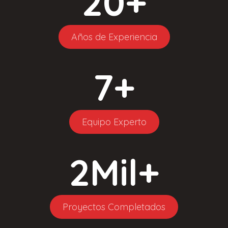
20
+
Años de Experiencia
7
+
Equipo Experto
2
Mil+
Proyectos Completados