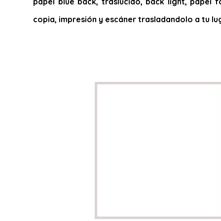
papel blue back, traslucido, back light, papel f
copia, impresión y escáner trasladandolo a tu lu