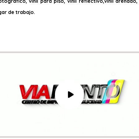
otográfico, vinil para piso, vinil reflectivo,vinil arena
gar de trabajo.