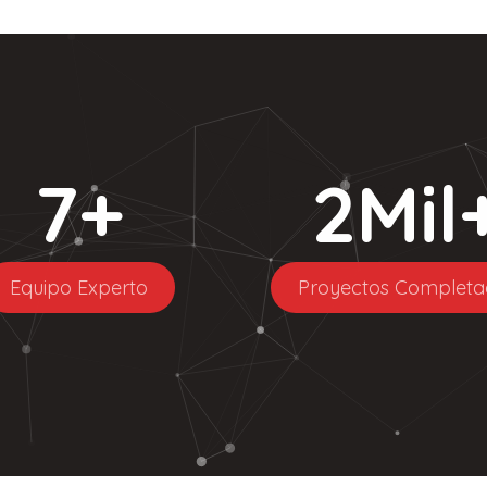
7
+
2
Mil
Equipo Experto
Proyectos Completa