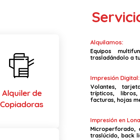
Servic
Alquilamos:
Equipos multif
trasladándolo a tu
Impresión Digital:
Volantes, tarjet
Alquiler de
trípticos, libro
facturas, hojas m
Copiadoras
Impresión en Lona 
Microperforado, 
traslúcido, back li