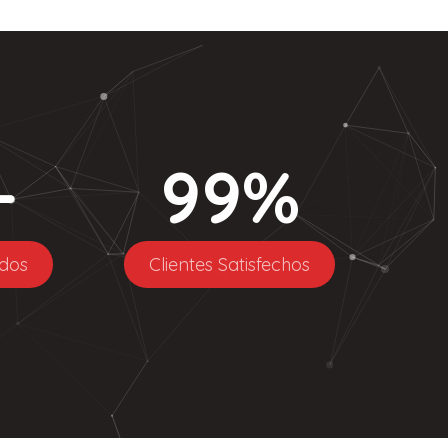
+
99
%
dos
Clientes Satisfechos