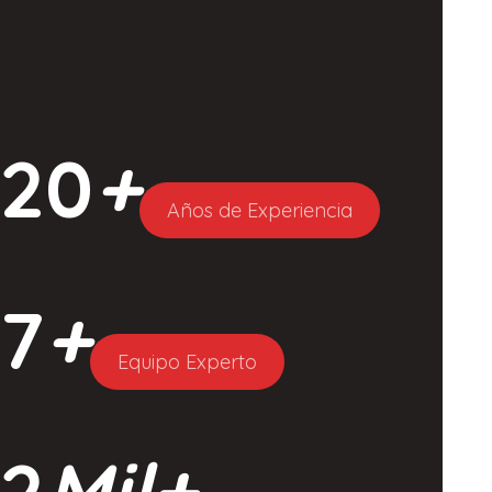
20
+
Años de Experiencia
7
+
Equipo Experto
2
Mil+