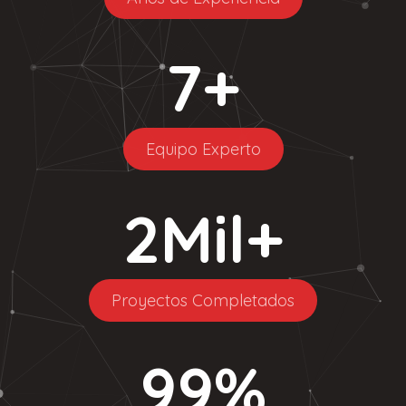
7
+
Equipo Experto
2
Mil+
Proyectos Completados
99
%