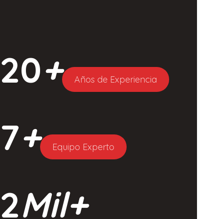
20
+
Años de Experiencia
7
+
Equipo Experto
2
Mil+