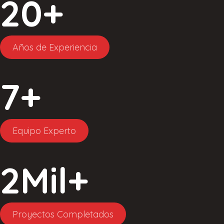
20
+
Años de Experiencia
7
+
Equipo Experto
2
Mil+
Proyectos Completados