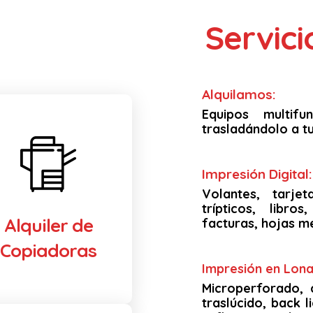
Servic
Alquilamos:
Equipos multif
trasladándolo a tu
Impresión Digital:
Volantes, tarjet
trípticos, libro
Alquiler de
facturas, hojas m
Copiadoras
Impresión en Lona 
Microperforado, 
traslúcido, back li