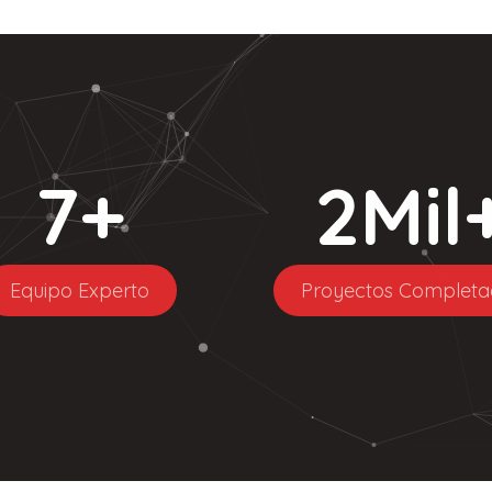
7
+
2
Mil
Equipo Experto
Proyectos Completa