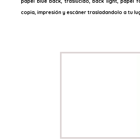
papel blue back, traslucido, back light, papel f
copia, impresión y escáner trasladandolo a tu lu