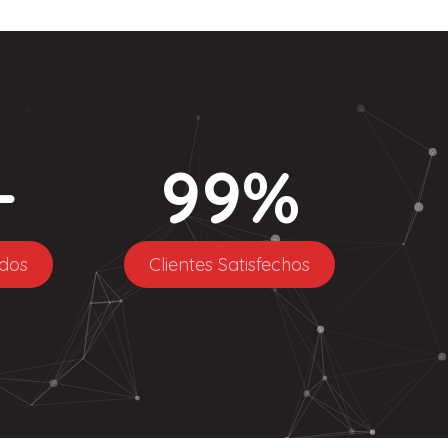
+
99
%
dos
Clientes Satisfechos