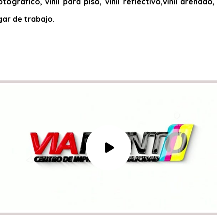
otográfico, vinil para piso, vinil reflectivo,vinil arena
gar de trabajo.