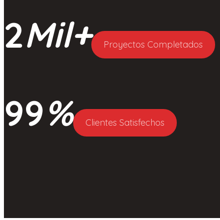
2
Mil+
Proyectos Completados
99
%
Clientes Satisfechos