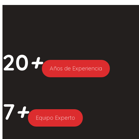
20
+
Años de Experiencia
7
+
Equipo Experto