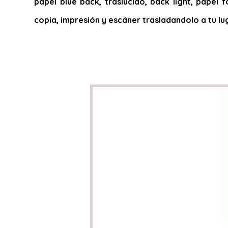
papel blue back, traslucido, back light, papel f
copia, impresión y escáner trasladandolo a tu lu