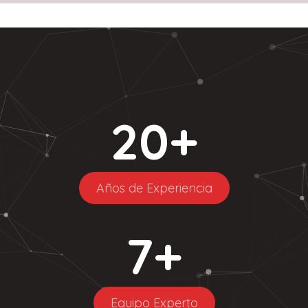
20
+
Años de Experiencia
7
+
Equipo Experto