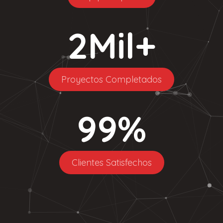
2
Mil+
Proyectos Completados
99
%
Clientes Satisfechos