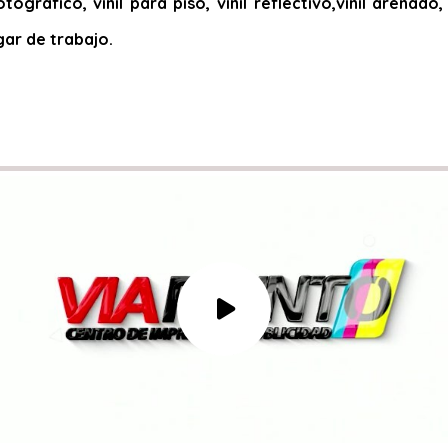
otográfico, vinil para piso, vinil reflectivo,vinil arena
gar de trabajo.