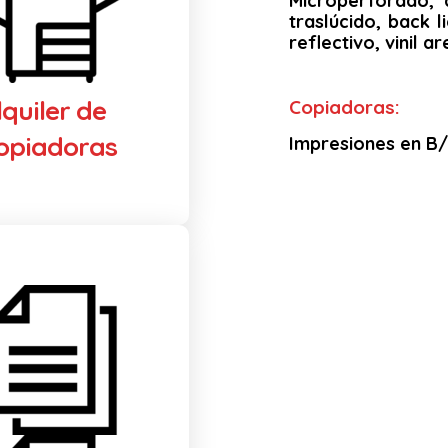
Microperforado, 
traslúcido, back li
reflectivo, vinil 
lquiler de
Copiadoras:
opiadoras
Impresiones en B/N