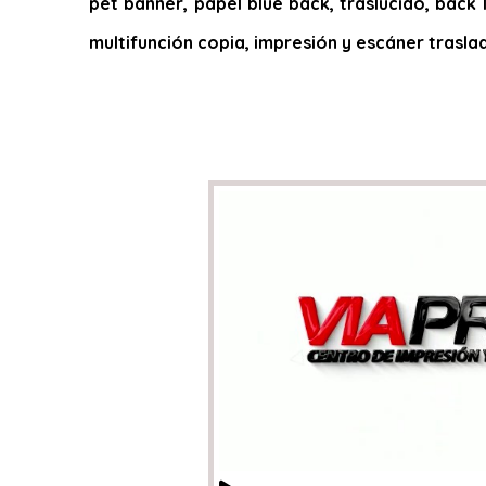
pet banner, papel blue back, traslucido, back l
multifunción copia, impresión y escáner trasla