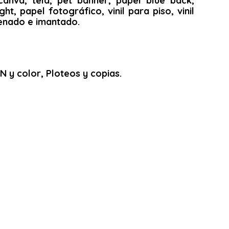
canva, tela, pet banner, papel blue back,
ght, papel fotográfico, vinil para piso, vinil
arenado e imantado.
 y color, Ploteos y copias.