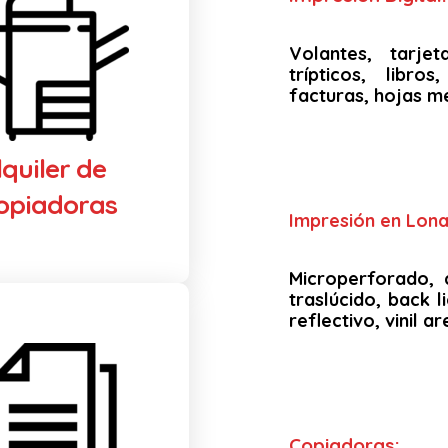
Volantes, tarjet
trípticos, libro
facturas, hojas m
lquiler de
opiadoras
Impresión en Lona 
Microperforado, 
traslúcido, back li
reflectivo, vinil 
Copiadoras: