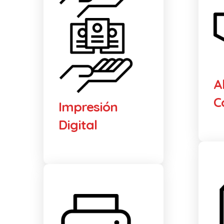
A
C
Impresión
Digital