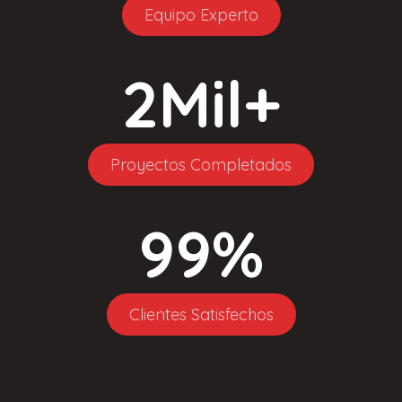
Equipo Experto
2
Mil+
Proyectos Completados
99
%
Clientes Satisfechos