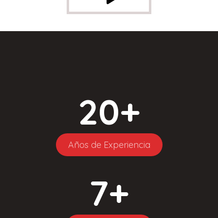
20
+
Años de Experiencia
7
+