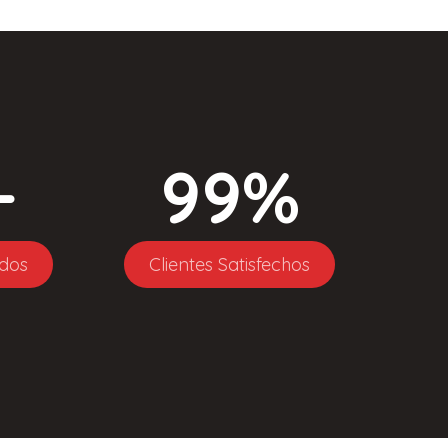
+
99
%
dos
Clientes Satisfechos