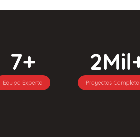
7
+
2
Mil
Equipo Experto
Proyectos Completa