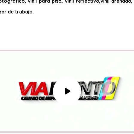
otográfico, vinil para piso, vinil reflectivo,vinil arena
gar de trabajo.