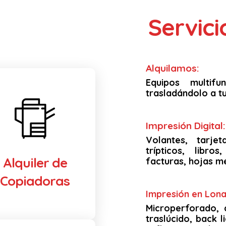
Servic
Alquilamos:
Equipos multif
trasladándolo a tu
Impresión Digital:
Volantes, tarjet
trípticos, libro
Alquiler de
facturas, hojas m
Copiadoras
Impresión en Lona 
Microperforado, 
traslúcido, back li