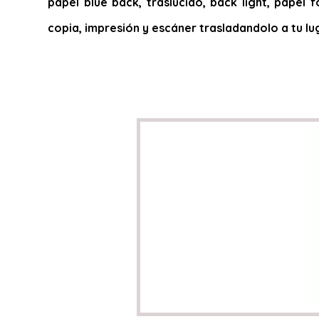
papel blue back, traslucido, back light, papel f
copia, impresión y escáner trasladandolo a tu lu