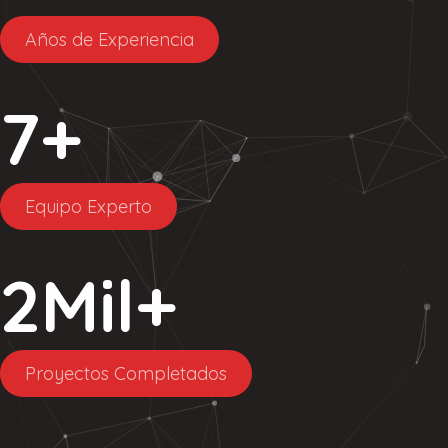
Años de Experiencia
7
+
Equipo Experto
2
Mil+
Proyectos Completados