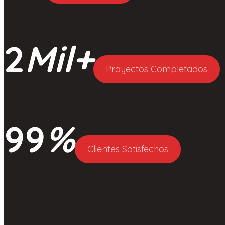
2
Mil+
Proyectos Completados
99
%
Clientes Satisfechos