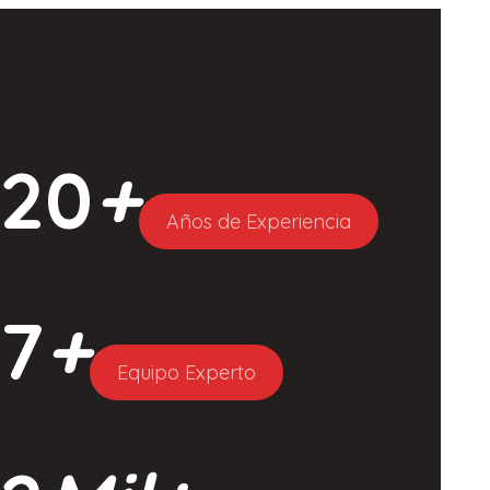
20
+
Años de Experiencia
7
+
Equipo Experto