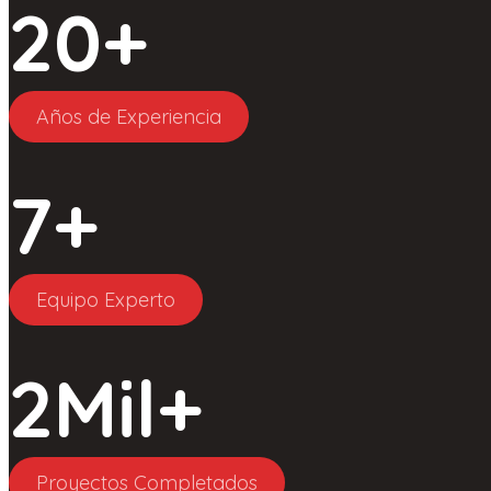
20
+
Años de Experiencia
7
+
Equipo Experto
2
Mil+
Proyectos Completados