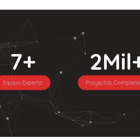
7
+
2
Mil
Equipo Experto
Proyectos Completa