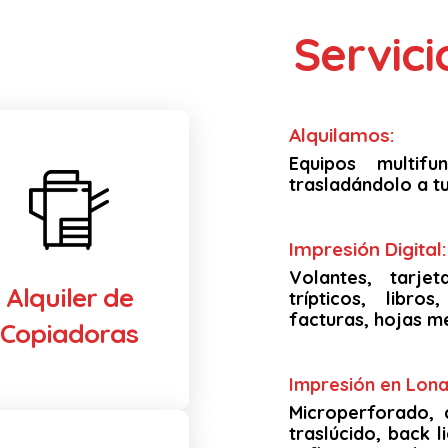
Servic
Alquilamos:
Equipos multif
trasladándolo a tu
Impresión Digital:
Volantes, tarjet
Alquiler de
trípticos, libro
facturas, hojas m
Copiadoras
Impresión en Lona 
Microperforado, 
traslúcido, back li