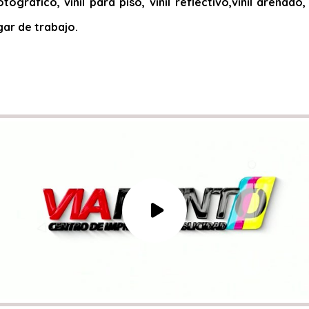
otográfico, vinil para piso, vinil reflectivo,vinil arena
gar de trabajo.