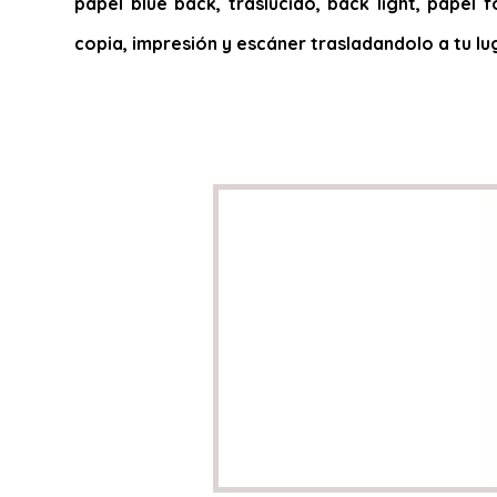
papel blue back, traslucido, back light, papel f
copia, impresión y escáner trasladandolo a tu lu