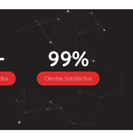
+
99
%
dos
Clientes Satisfechos