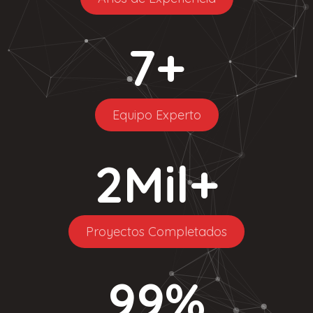
7
+
Equipo Experto
2
Mil+
Proyectos Completados
99
%