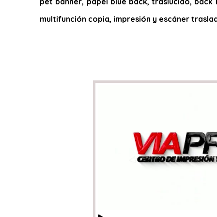
pet banner, papel blue back, traslucido, back l
multifunción copia, impresión y escáner trasla