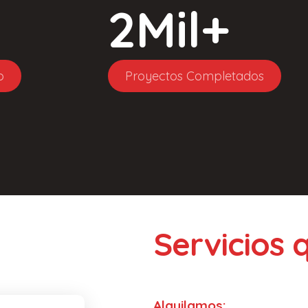
2
Mil+
o
Proyectos Completados
Servicios
Alquilamos: