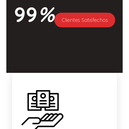
99
%
Clientes Satisfechos