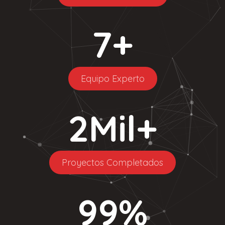
7
+
Equipo Experto
2
Mil+
Proyectos Completados
99
%