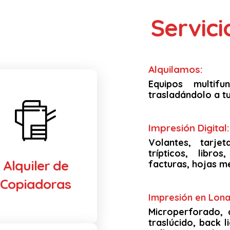
Servic
Alquilamos:
Equipos multif
trasladándolo a tu
Impresión Digital:
Volantes, tarjet
trípticos, libro
Alquiler de
facturas, hojas m
Copiadoras
Impresión en Lona 
Microperforado, 
traslúcido, back li