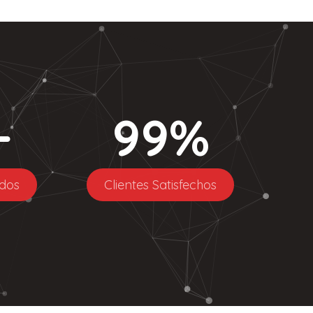
+
99
%
dos
Clientes Satisfechos