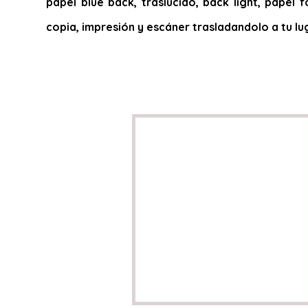
papel blue back, traslucido, back light, papel f
copia, impresión y escáner trasladandolo a tu lu