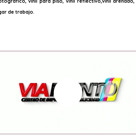
otográfico, vinil para piso, vinil reflectivo,vinil arena
gar de trabajo.