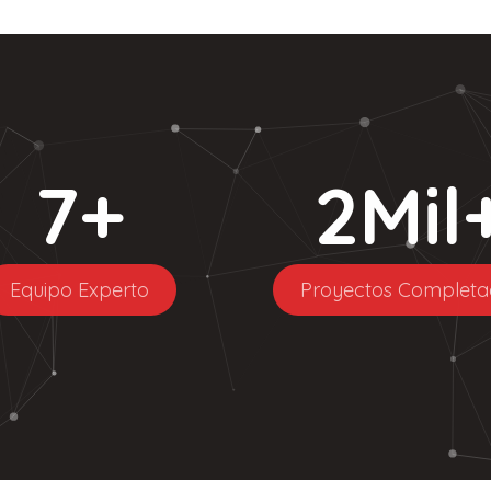
7
+
2
Mil
Equipo Experto
Proyectos Completa