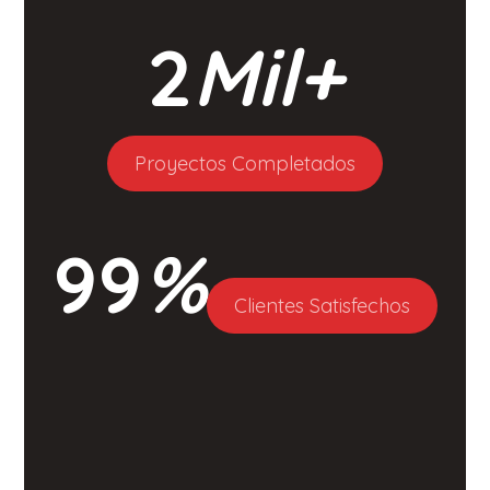
2
Mil+
Proyectos Completados
99
%
Clientes Satisfechos