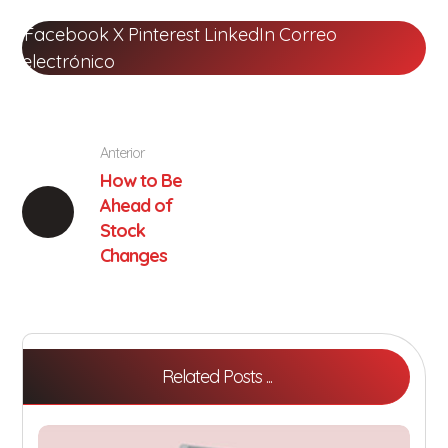
Facebook
X
Pinterest
LinkedIn
Correo
electrónico
Anterior
How to Be
Ahead of
Stock
Changes
Related Posts ...