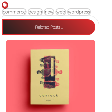
commerce
design
new
web
wordpress
Related Posts ...