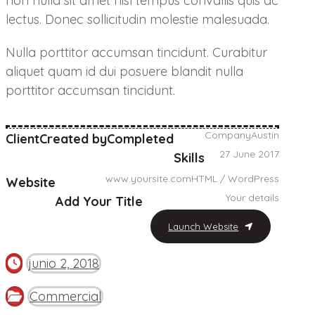
non nulla sit amet nisl tempus convallis quis ac
lectus. Donec sollicitudin molestie malesuada.
Nulla porttitor accumsan tincidunt. Curabitur
aliquet quam id dui posuere blandit nulla
porttitor accumsan tincidunt.
Company
Austin
Client
Created by
Completed
27 June 2017
Skills
www.yoursite.com
HTML / WordPress
Website
Your details
Add Your Title
Launch Website
junio 2, 2018
Commercial